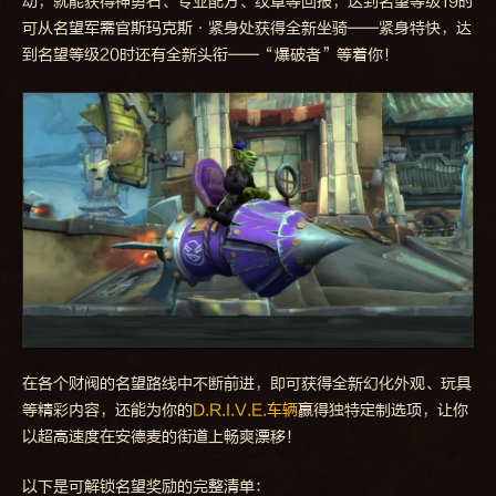
动，就能获得神勇石、专业配方、纹章等回报，达到名望等级19时
可从名望军需官斯玛克斯·紧身处获得全新坐骑——紧身特快，达
到名望等级20时还有全新头衔——“爆破者”等着你！
在各个财阀的名望路线中不断前进，即可获得全新幻化外观、玩具
等精彩内容，还能为你的
D.R.I.V.E.车辆
赢得独特定制选项，让你
以超高速度在安德麦的街道上畅爽漂移！
以下是可解锁名望奖励的完整清单：