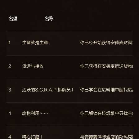
名望
名称
1
生意就是生意
你已经开始获得安德麦财阀名
2
货运与接收
你已获得在安德麦运送货物的
3
活跃的S.C.R.A.P.拆解员 I
你已学会在废料堆中翻找废品
4
废物利用……
你已解锁在垃圾堆中寻找宝藏
4
精心打磨 I
与安德麦洋际酒店的斯玛克斯