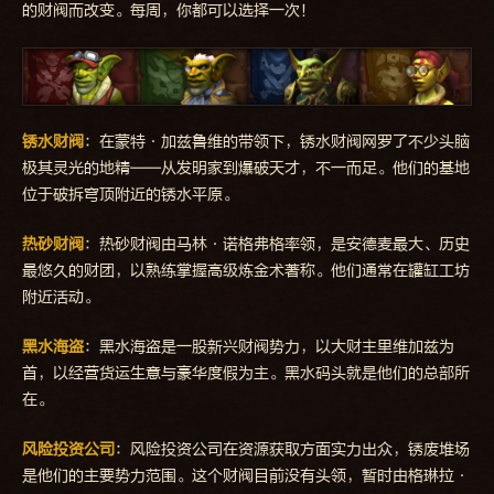
的财阀而改变。每周，你都可以选择一次！
锈水财阀
：在蒙特·加兹鲁维的带领下，锈水财阀网罗了不少头脑
极其灵光的地精——从发明家到爆破天才，不一而足。他们的基地
位于破拆穹顶附近的锈水平原。
热砂财阀
：热砂财阀由马林·诺格弗格率领，是安德麦最大、历史
最悠久的财团，以熟练掌握高级炼金术著称。他们通常在罐缸工坊
附近活动。
黑水海盗
：黑水海盗是一股新兴财阀势力，以大财主里维加兹为
首，以经营货运生意与豪华度假为主。黑水码头就是他们的总部所
在。
风险投资公司
：风险投资公司在资源获取方面实力出众，锈废堆场
是他们的主要势力范围。这个财阀目前没有头领，暂时由格琳拉·