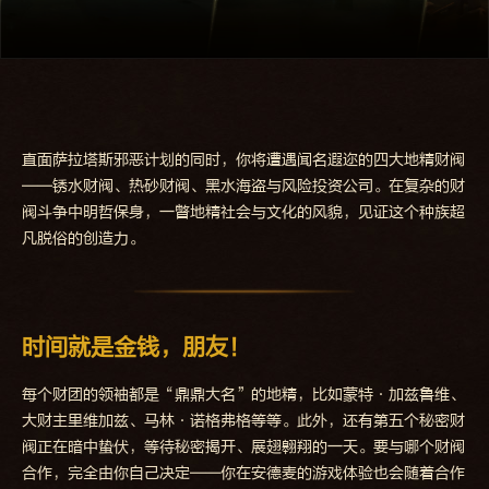
直面萨拉塔斯邪恶计划的同时，你将遭遇闻名遐迩的四大地精财阀
——锈水财阀、热砂财阀、黑水海盗与风险投资公司。在复杂的财
阀斗争中明哲保身，一瞥地精社会与文化的风貌，见证这个种族超
凡脱俗的创造力。
时间就是金钱，朋友！
每个财团的领袖都是“鼎鼎大名”的地精，比如蒙特·加兹鲁维、
大财主里维加兹、马林·诺格弗格等等。此外，还有第五个秘密财
阀正在暗中蛰伏，等待秘密揭开、展翅翱翔的一天。要与哪个财阀
合作，完全由你自己决定——你在安德麦的游戏体验也会随着合作