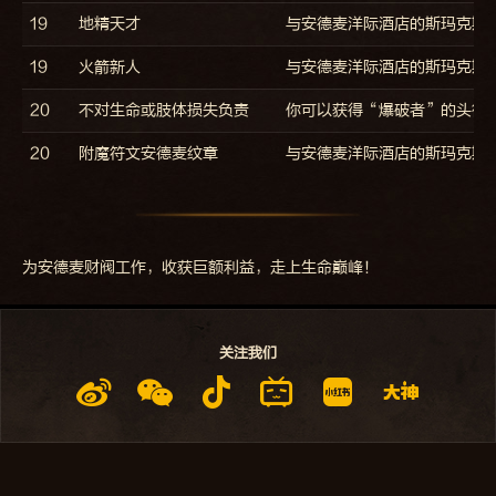
19
地精天才
与安德麦洋际酒店的斯玛克斯·
19
火箭新人
与安德麦洋际酒店的斯玛克斯
20
不对生命或肢体损失负责
你可以获得“爆破者”的头衔
20
附魔符文安德麦纹章
与安德麦洋际酒店的斯玛克斯
为安德麦财阀工作，收获巨额利益，走上生命巅峰！
关注我们