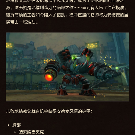
地精教父曾经在破拆穹顶中风光无限，成为了锈水财阀的自豪之
源。这无疑是地精创造力的巅峰之作……直到有人忘了给它换油。
破拆穹顶的王者如今陷入了错乱，横冲直撞的它即将为安德麦的居
民带去一场浩劫。
击败地精教父就有机会获得安德麦风情的护甲：
胸部
暗索晚宴夹克