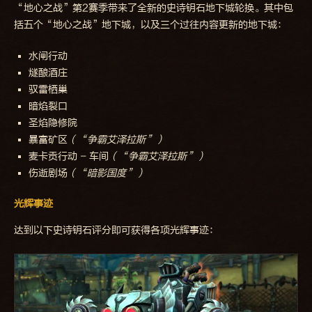
“地心之战”第2赛季带来了全新的史诗钥石地下城轮换。其中包
括五个“地心之战”地下城，以及三个过往内容更新的地下城：
水闸行动
燧酿酒庄
驭雷栖巢
暗焰裂口
圣焰隐修院
暴富矿区
（“争霸艾泽拉斯”）
麦卡贡行动 - 车间
（“争霸艾泽拉斯”）
伤逝剧场
（“暗影国度”）
光辉事迹
达到以下史诗钥石评分即可获得各项光辉事迹：