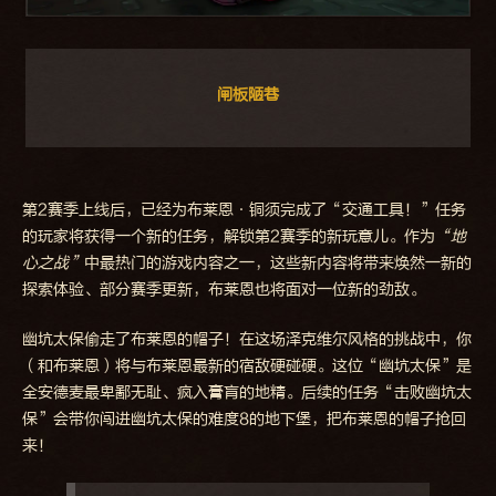
闸板陋巷
第2赛季上线后，已经为布莱恩·铜须完成了“交通工具！”任务
的玩家将获得一个新的任务，解锁第2赛季的新玩意儿。作为
“地
心之战”
中最热门的游戏内容之一，这些新内容将带来焕然一新的
探索体验、部分赛季更新，布莱恩也将面对一位新的劲敌。
幽坑太保偷走了布莱恩的帽子！在这场泽克维尔风格的挑战中，你
（和布莱恩）将与布莱恩最新的宿敌硬碰硬。这位“幽坑太保”是
全安德麦最卑鄙无耻、疯入膏肓的地精。后续的任务“击败幽坑太
保”会带你闯进幽坑太保的难度8的地下堡，把布莱恩的帽子抢回
来！