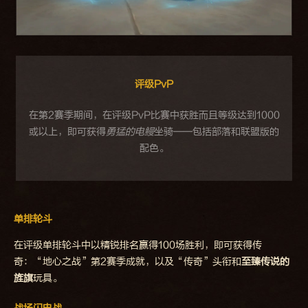
评级PvP
在第2赛季期间，在评级PvP比赛中获胜而且等级达到1000
或以上，即可获得
勇猛的电鳗
坐骑——包括部落和联盟版的
配色。
单排轮斗
在评级单排轮斗中以精锐排名赢得100场胜利，即可获得传
奇：“地心之战”第2赛季成就，以及“传奇”头衔和
至臻传说的
旌旗
玩具。