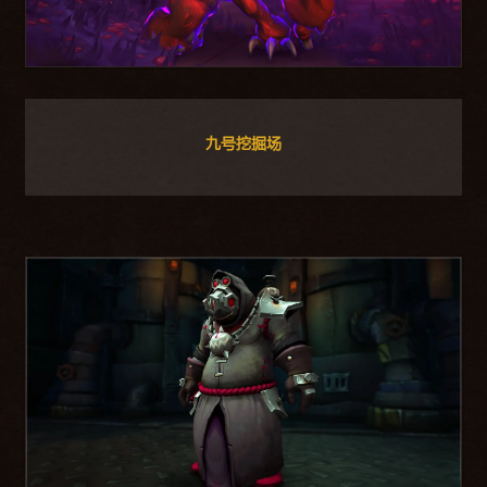
九号挖掘场