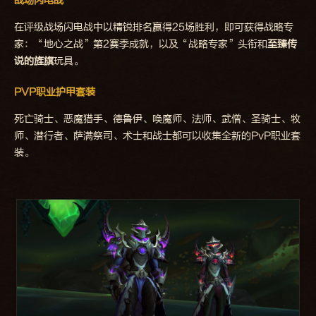
战场闪电战
在评级战场闪电战中以精锐排名赢得25场胜利，即可获得战略专
家：“地心之战”第2赛季成就，以及“战略专家”头衔和
至臻传
说的旌旗
玩具。
PVP职业护甲套装
死亡骑士、恶魔猎手、德鲁伊、唤魔师、法师、武僧、圣骑士、牧
师、潜行者、萨满祭司、术士和战士都可以收集全新的PvP职业套
装。