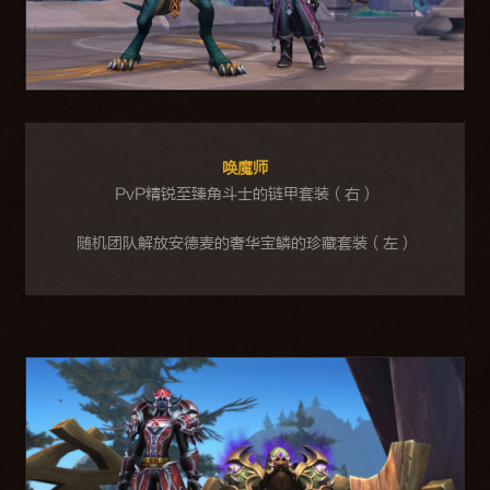
唤魔师
PvP精锐至臻角斗士的链甲套装（右）
随机团队解放安德麦的奢华宝鳞的珍藏套装（左）