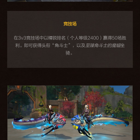
竞技场
在3v3竞技场中以精锐排名（个人等级2400）赢得50场胜
利。即可获得头衔“角斗士”，以及
至臻角斗士的魔蝠
坐
骑。