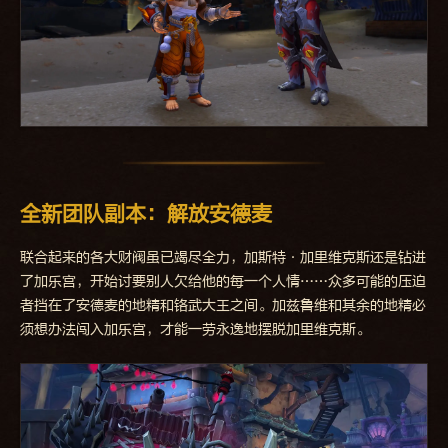
全新团队副本：解放安德麦
联合起来的各大财阀虽已竭尽全力，加斯特·加里维克斯还是钻进
了加乐宫，开始讨要别人欠给他的每一个人情……众多可能的压迫
者挡在了安德麦的地精和铬武大王之间。加兹鲁维和其余的地精必
须想办法闯入加乐宫，才能一劳永逸地摆脱加里维克斯。