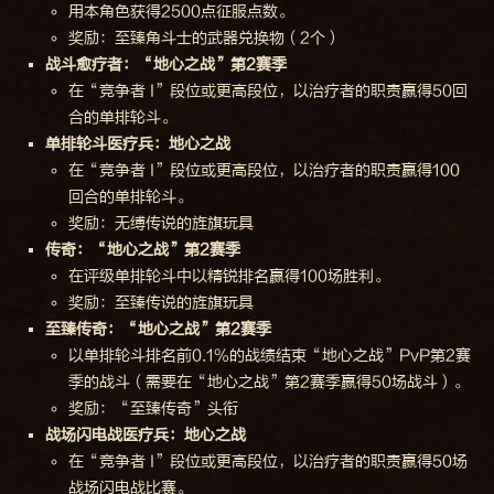
用本角色获得2500点征服点数。
奖励：至臻角斗士的武器兑换物（2个）
战斗愈疗者：“地心之战”第2赛季
在“竞争者 I”段位或更高段位，以治疗者的职责赢得50回
合的单排轮斗。
单排轮斗医疗兵：地心之战
在“竞争者 I”段位或更高段位，以治疗者的职责赢得100
回合的单排轮斗。
奖励：无缚传说的旌旗玩具
传奇：“地心之战”第2赛季
在评级单排轮斗中以精锐排名赢得100场胜利。
奖励：至臻传说的旌旗玩具
至臻传奇：“地心之战”第2赛季
以单排轮斗排名前0.1%的战绩结束“地心之战”PvP第2赛
季的战斗（需要在“地心之战”第2赛季赢得50场战斗）。
奖励：“至臻传奇”头衔
战场闪电战医疗兵：地心之战
在“竞争者 I”段位或更高段位，以治疗者的职责赢得50场
战场闪电战比赛。