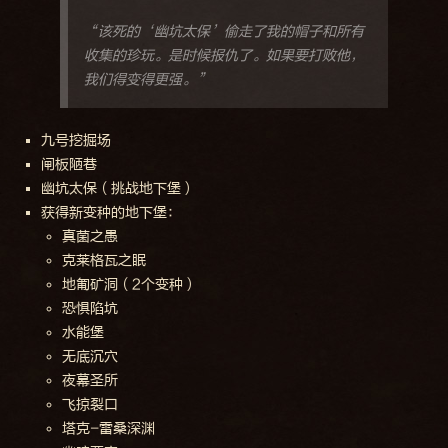
“该死的‘幽坑太保’偷走了我的帽子和所有
收集的珍玩。是时候报仇了。如果要打败他，
我们得变得更强。”
九号挖掘场
闸板陋巷
幽坑太保（挑战地下堡）
获得新变种的地下堡：
真菌之愚
克莱格瓦之眠
地匍矿洞（2个变种）
恐惧陷坑
水能堡
无底沉穴
夜幕圣所
飞掠裂口
塔克-雷桑深渊