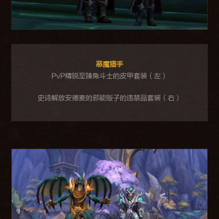
恶魔猎手
PvP精锐至臻角斗士的皮甲套装（左）
史诗解放安德麦的邪能贩子的违禁品套装（右）